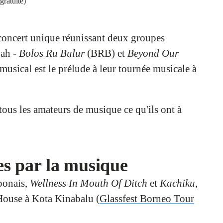
gratuite)
 concert unique réunissant deux groupes
bah -
Bolos Ru Bulur
(BRB) et
Beyond Our
sical est le prélude à leur tournée musicale à
 tous les amateurs de musique ce qu'ils ont à
es par la musique
ponais,
Wellness In Mouth Of Ditch
et
Kachiku
,
 House à Kota Kinabalu (
Glassfest Borneo Tour