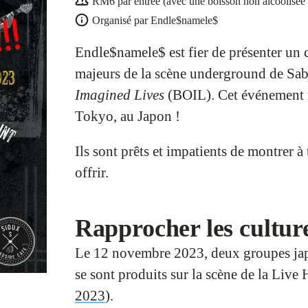
RM6 par entrée (avec une boisson non alcoolisée 
Organisé par
Endle$namele$
Endle$namele$ est fier de présenter un
majeurs de la scène underground de Sa
Imagined Lives
(BOIL). Cet événement mu
Tokyo, au Japon !
Ils sont prêts et impatients de montrer à
offrir.
Rapprocher les cultur
Le 12 novembre 2023, deux groupes ja
se sont produits sur la scène de la Live
2023
).