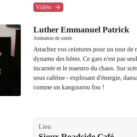
Vidéo
Luther Emmanuel Patrick
Animateur de soirée
Attachez vos ceintures pour un tour de 
dynamo des hôtes. Ce gars n'est pas seule
incarnée et le maestro du chaos. Sur scèn
sous caféine - explosant d'énergie, dans
comme un kangourou fou !
Organisateur & Lieu
Lieu
Sioux Roadside Café