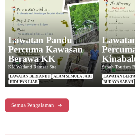
Lawatan Pandu
Lawatan 
Percuma Kawasan
Percuma 
Berawa KK
Kinabalu
KK Wetland Ramsar Site
Sabah Tourism Boa
LAWATAN BERPANDU
ALAM SEMULA JADI
LAWATAN BERPAN
HIDUPAN LIAR
BUDAYA SABAH
S
Semua Pengalaman