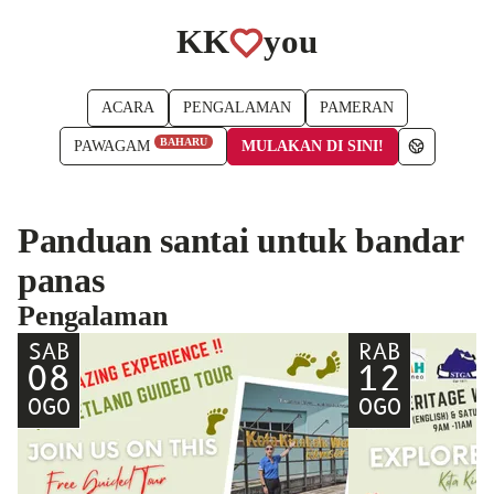
KK
you
ACARA
PENGALAMAN
PAMERAN
BAHARU
MULAKAN DI SINI!
PAWAGAM
Panduan santai untuk bandar
panas
Pengalaman
SAB
RAB
08
12
OGO
OGO